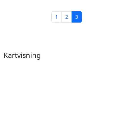
1
2
3
Kartvisning