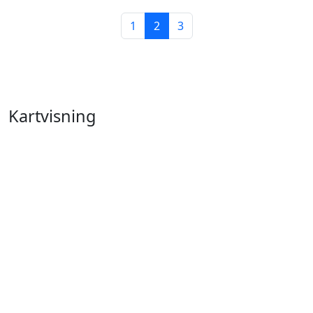
1
2
3
Kartvisning