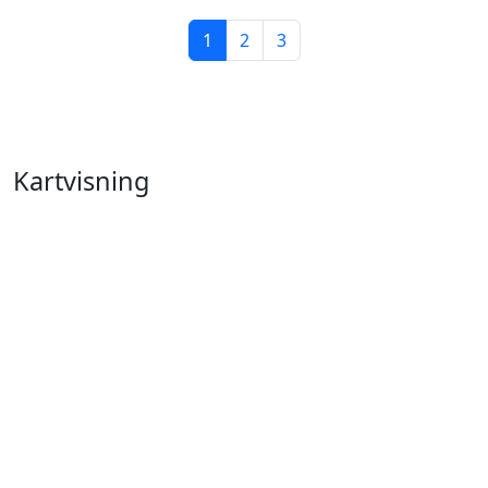
1
2
3
Kartvisning