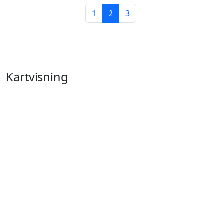
1
2
3
Kartvisning