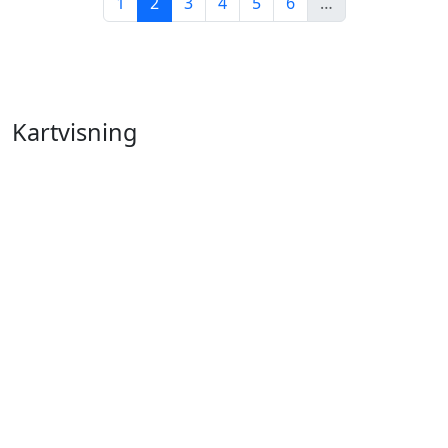
1
2
3
4
5
6
…
Kartvisning