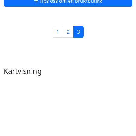
Tips oss om en bruktbutikk
1
2
3
Kartvisning