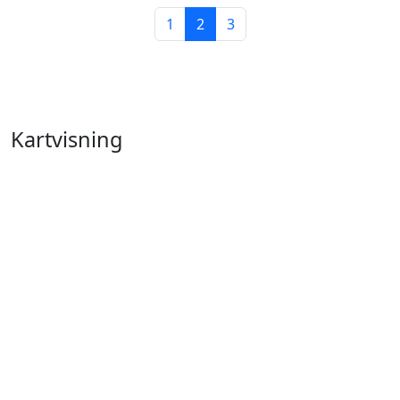
1
2
3
Kartvisning